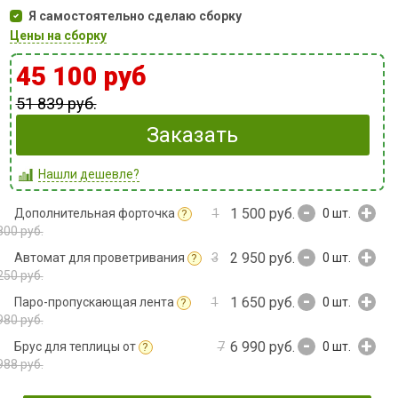
Я самостоятельно сделаю сборку
Цены на сборку
45 100 руб
51 839 руб.
Заказать
Нашли дешевле?
-
+
1 500 руб.
Дополнительная форточка
1
0
шт.
?
800 руб.
-
+
2 950 руб.
Автомат для проветривания
3
0
шт.
?
250 руб.
-
+
1 650 руб.
Паро-пропускающая лента
1
0
шт.
?
980 руб.
-
+
6 990 руб.
Брус для теплицы от
7
0
шт.
?
988 руб.