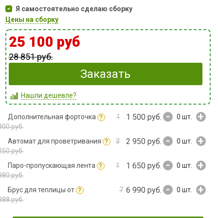
Я самостоятельно сделаю сборку
Цены на сборку
25 100 руб
28 851 руб.
Заказать
Нашли дешевле?
-
+
1 500 руб.
Дополнительная форточка
1
0
шт.
?
800 руб.
-
+
2 950 руб.
Автомат для проветривания
3
0
шт.
?
250 руб.
-
+
1 650 руб.
Паро-пропускающая лента
1
0
шт.
?
980 руб.
-
+
6 990 руб.
Брус для теплицы от
7
0
шт.
?
988 руб.