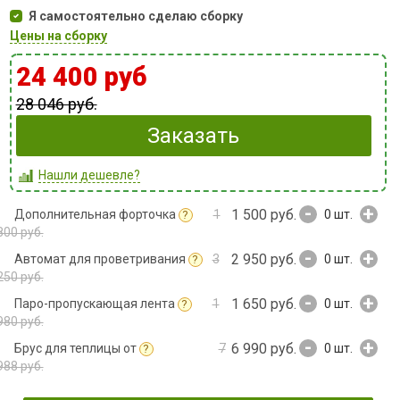
Я самостоятельно сделаю сборку
Цены на сборку
24 400 руб
28 046 руб.
Заказать
Нашли дешевле?
-
+
1 500 руб.
Дополнительная форточка
1
0
шт.
?
800 руб.
-
+
2 950 руб.
Автомат для проветривания
3
0
шт.
?
250 руб.
-
+
1 650 руб.
Паро-пропускающая лента
1
0
шт.
?
980 руб.
-
+
6 990 руб.
Брус для теплицы от
7
0
шт.
?
988 руб.